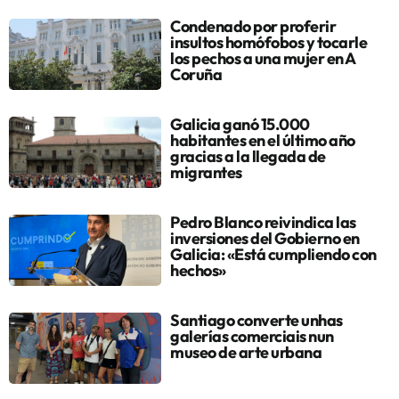
Condenado por proferir
insultos homófobos y tocarle
los pechos a una mujer en A
Coruña
Galicia ganó 15.000
habitantes en el último año
gracias a la llegada de
migrantes
Pedro Blanco reivindica las
inversiones del Gobierno en
Galicia: «Está cumpliendo con
hechos»
Santiago converte unhas
galerías comerciais nun
museo de arte urbana