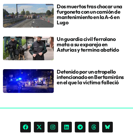
Dos muertos tras chocar una
furgoneta con un camión de
mantenimiento en la A-6 en
Lugo
Un guardia civil ferrolano
mata a su expareja en
Asturias y termina abatido
Detenido por un atropello
intencionado en Bertamiráns
en el que la víctima falleció