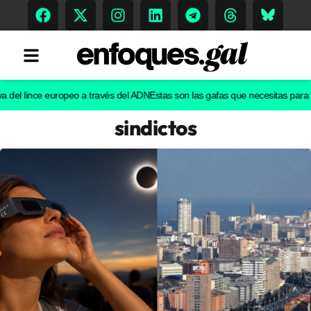
l lince europeo a través del ADN
Estas son las gafas que necesitas para ver el
sindictos
Tendencias
Memoria Histórica
Gastronomía
Escenarios
Sostenibilidad