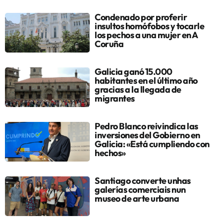
Condenado por proferir
insultos homófobos y tocarle
los pechos a una mujer en A
Coruña
Galicia ganó 15.000
habitantes en el último año
gracias a la llegada de
migrantes
Pedro Blanco reivindica las
inversiones del Gobierno en
Galicia: «Está cumpliendo con
hechos»
Santiago converte unhas
galerías comerciais nun
museo de arte urbana