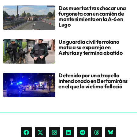
Dos muertos tras chocar una
furgoneta con un camión de
mantenimiento en la A-6 en
Lugo
Un guardia civil ferrolano
mata a su expareja en
Asturias y termina abatido
Detenido por un atropello
intencionado en Bertamiráns
en el que la víctima falleció