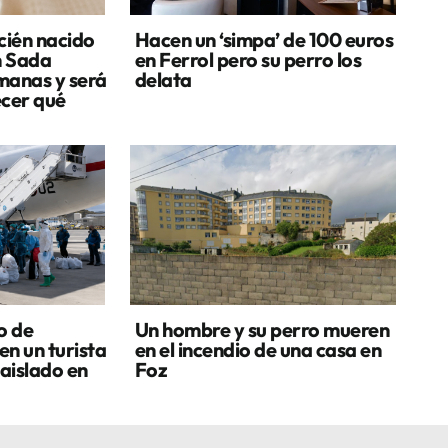
cién nacido
Hacen un ‘simpa’ de 100 euros
n Sada
en Ferrol pero su perro los
manas y será
delata
ecer qué
o de
Un hombre y su perro mueren
en un turista
en el incendio de una casa en
aislado en
Foz