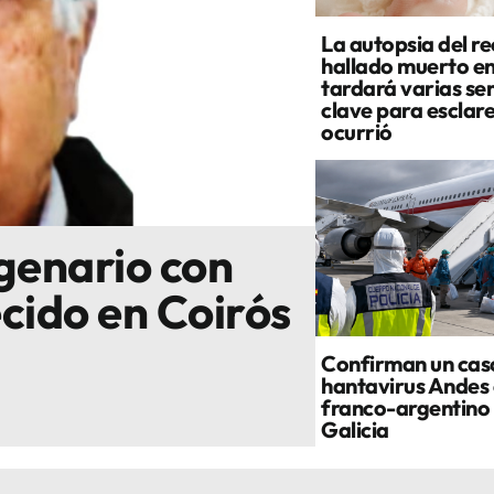
La autopsia del re
hallado muerto e
tardará varias se
clave para esclar
ocurrió
genario con
cido en Coirós
Confirman un cas
hantavirus Andes 
franco-argentino 
Galicia