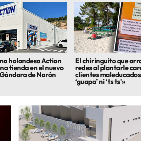
na holandesa Action
El chiringuito que arr
una tienda en el nuevo
redes al plantarle cara
 Gándara de Narón
clientes maleducados:
‘guapa’ ni ‘ts ts'»