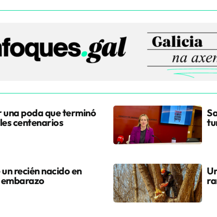
r una poda que terminó
Sa
les centenarios
tu
 un recién nacido en
Un
l embarazo
ra