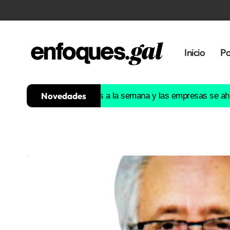
Inicio
Po
Novedades
n gratis 128.000 horas a la semana y las empresas se ahorran 19
Tendencias
Memoria
Histórica
Gastronomía