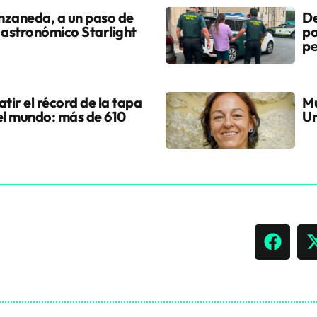
nzaneda, a un paso de
De
 astronómico Starlight
po
pe
tir el récord de la tapa
Mu
el mundo: más de 610
Ur