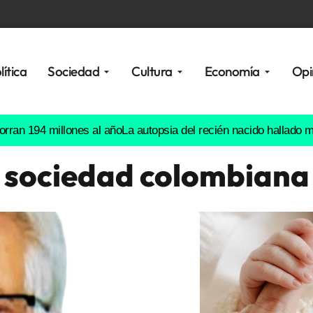
lítica
Sociedad
Cultura
Economía
Opi
4 millones al año
La autopsia del recién nacido hallado muerto 
sociedad colombiana