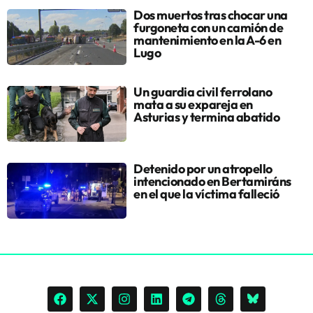
Dos muertos tras chocar una
furgoneta con un camión de
mantenimiento en la A-6 en
Lugo
Un guardia civil ferrolano
mata a su expareja en
Asturias y termina abatido
Detenido por un atropello
intencionado en Bertamiráns
en el que la víctima falleció