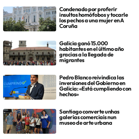
Condenado por proferir
insultos homófobos y tocarle
los pechos a una mujer en A
Coruña
Galicia ganó 15.000
habitantes en el último año
gracias a la llegada de
migrantes
Pedro Blanco reivindica las
inversiones del Gobierno en
Galicia: «Está cumpliendo con
hechos»
Santiago converte unhas
galerías comerciais nun
museo de arte urbana