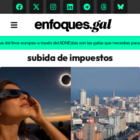
l lince europeo a través del ADN
Estas son las gafas que necesitas para ver e
subida de impuestos
Tendencias
Memoria Histórica
Gastronomía
Escenarios
Sostenibilidad