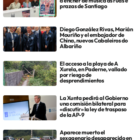
a encher de música as rúas e
prazas de Santiago
Diego González Rivas, Marián
Mouriño y el embajador de
China, nuevos Cabaleiros do
Albariño
El acceso a la playa de A
Xurela, en Paderne, vallado
por riesgo de
desprendimientos
La Xunta pedirá al Gobierno
una comisión bilateral para
«discutir» la ley de traspaso
de la AP-9
Aparece muerto el
sexagenario desaparecido en