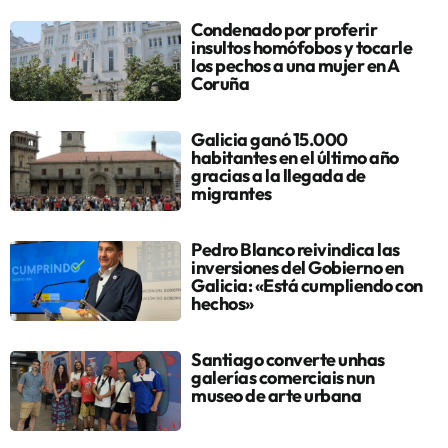
Condenado por proferir
insultos homófobos y tocarle
los pechos a una mujer en A
Coruña
Galicia ganó 15.000
habitantes en el último año
gracias a la llegada de
migrantes
Pedro Blanco reivindica las
inversiones del Gobierno en
Galicia: «Está cumpliendo con
hechos»
Santiago converte unhas
galerías comerciais nun
museo de arte urbana