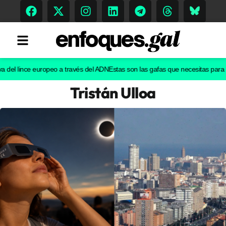
l lince europeo a través del ADN
Estas son las gafas que necesitas para ver el
Tristán Ulloa
Tendencias
Memoria Histórica
Gastronomía
Escenarios
Sostenibilidad