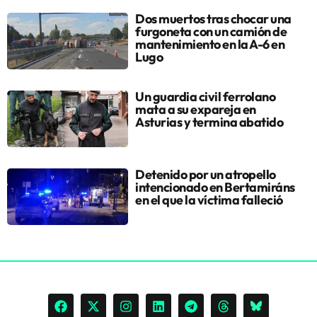
Dos muertos tras chocar una
furgoneta con un camión de
mantenimiento en la A-6 en
Lugo
Un guardia civil ferrolano
mata a su expareja en
Asturias y termina abatido
Detenido por un atropello
intencionado en Bertamiráns
en el que la víctima falleció