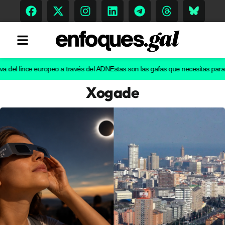
l lince europeo a través del ADN
Estas son las gafas que necesitas para ver e
Xogade
Tendencias
Memoria Histórica
Gastronomía
Escenarios
Sostenibilidad