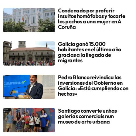
Condenado por proferir
insultos homófobos y tocarle
los pechos a una mujer en A
Coruña
Galicia ganó 15.000
habitantes en el último año
gracias a la llegada de
migrantes
Pedro Blanco reivindica las
inversiones del Gobierno en
Galicia: «Está cumpliendo con
hechos»
Santiago converte unhas
galerías comerciais nun
museo de arte urbana