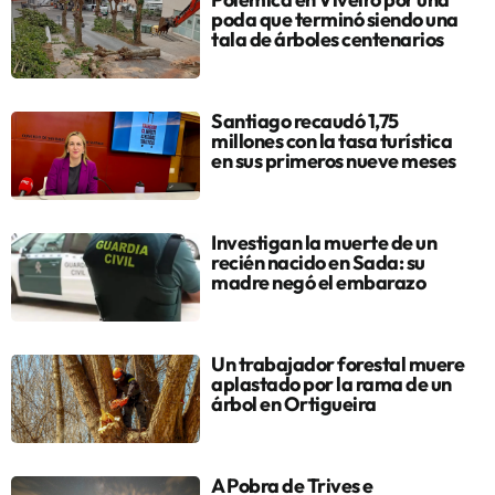
poda que terminó siendo una
tala de árboles centenarios
Santiago recaudó 1,75
millones con la tasa turística
en sus primeros nueve meses
Investigan la muerte de un
recién nacido en Sada: su
madre negó el embarazo
Un trabajador forestal muere
aplastado por la rama de un
árbol en Ortigueira
A Pobra de Trives e