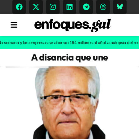
mana y las empresas se ahorran 194 millones al año
La autopsia del recién n
A disancia que une
Tendencias
Memoria Histórica
Gastronomía
Escenarios
Sostenibilidad