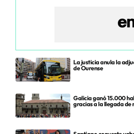
La justicia anula la adj
de Ourense
Galicia ganó 15.000 hab
gracias a la llegada de
Santiago converte unha