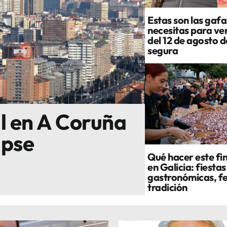
Estas son las gafa
necesitas para ver
del 12 de agosto 
segura
al en A Coruña
ipse
Qué hacer este fi
en Galicia: fiestas
gastronómicas, fe
tradición