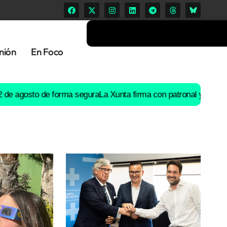
nión
En Foco
gosto de forma segura
La Xunta firma con patronal y UGT un preac