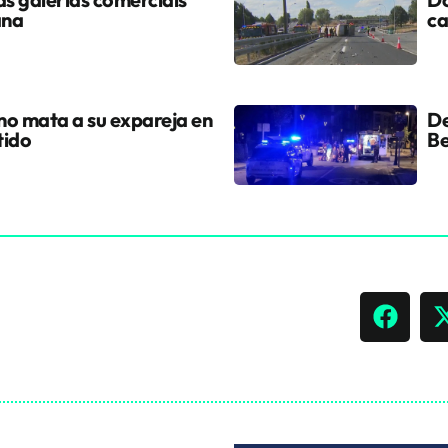
ana
ca
ano mata a su expareja en
De
tido
Be