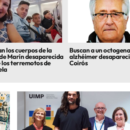
n los cuerpos de la
Buscan a un octogena
 de Marín desaparecida
alzhéimer desapareci
 los terremotos de
Coirós
ela