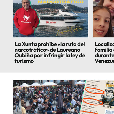
La Xunta prohíbe «la ruta del
Localiza
narcotráfico» de Laureano
familia
Oubiña por infringir la ley de
durante
turismo
Venezu