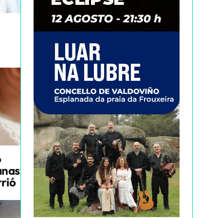
o
anas
rrió