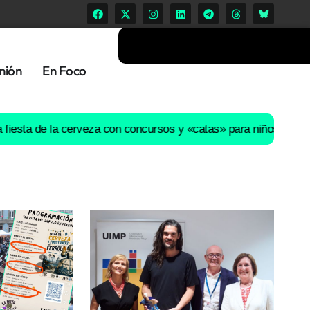
nión
En Foco
e la cerveza con concursos y «catas» para niños desata las crít