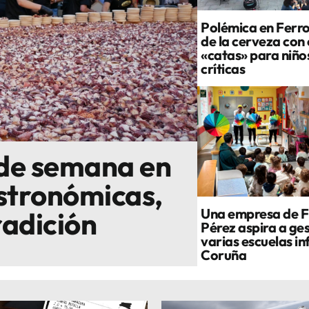
Polémica en Ferrol
de la cerveza con
«catas» para niño
críticas
 de semana en
astronómicas,
Una empresa de F
radición
Pérez aspira a ge
varias escuelas in
Coruña