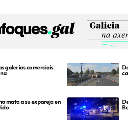
s galerías comerciais
Do
ana
ca
ano mata a su expareja en
De
tido
Be