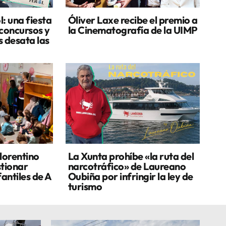
: una fiesta
Óliver Laxe recibe el premio a
 concursos y
la Cinematografía de la UIMP
s desata las
lorentino
La Xunta prohíbe «la ruta del
stionar
narcotráfico» de Laureano
fantiles de A
Oubiña por infringir la ley de
turismo