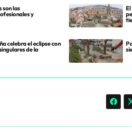
s son las
El
ofesionales y
pe
ti
a celebra el eclipse con
Po
singulares de la
si