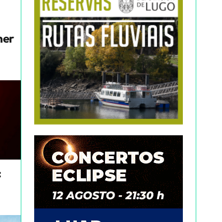
mer
: