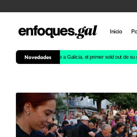
Inicio
Po
Novedades
n
Don Omar se rinde a Galicia, el primer sold out de su gira euro
Tendencias
Memoria
Histórica
Gastronomía