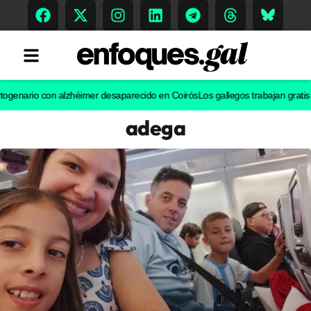
io con alzhéimer desaparecido en Coirós
Los gallegos trabajan gratis 128.
adega
Tendencias
Memoria Histórica
Gastronomía
Escenarios
Sostenibilidad