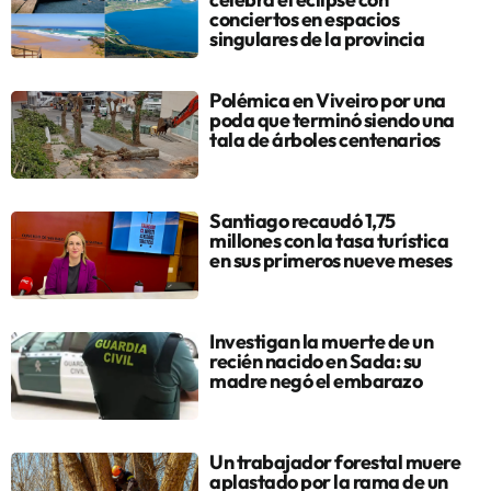
conciertos en espacios
singulares de la provincia
Polémica en Viveiro por una
poda que terminó siendo una
tala de árboles centenarios
Santiago recaudó 1,75
millones con la tasa turística
en sus primeros nueve meses
Investigan la muerte de un
recién nacido en Sada: su
madre negó el embarazo
Un trabajador forestal muere
aplastado por la rama de un