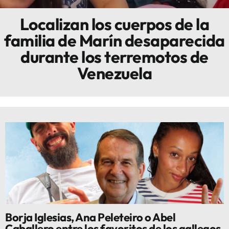
Localizan los cuerpos de la
Innova
familia de Marín desaparecida
durante los terremotos de
Venezuela
Borja Iglesias, Ana Peleteiro o Abel
Caballero entre los favoritos de los gallegos