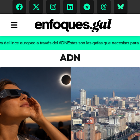
l lince europeo a través del ADN
Estas son las gafas que necesitas para ver el
ADN
Tendencias
Memoria Histórica
Gastronomía
Escenarios
Sostenibilidad