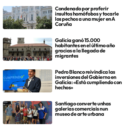
Condenado por proferir
insultos homófobos y tocarle
los pechos a una mujer en A
Coruña
Galicia ganó 15.000
habitantes en el último año
gracias a la llegada de
migrantes
Pedro Blanco reivindica las
inversiones del Gobierno en
Galicia: «Está cumpliendo con
hechos»
Santiago converte unhas
galerías comerciais nun
museo de arte urbana