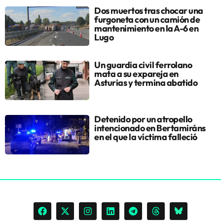
Dos muertos tras chocar una
furgoneta con un camión de
mantenimiento en la A-6 en
Lugo
Un guardia civil ferrolano
mata a su expareja en
Asturias y termina abatido
Detenido por un atropello
intencionado en Bertamiráns
en el que la víctima falleció