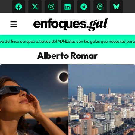
l lince europeo a través del ADN
Estas son las gafas que necesitas para ver e
Alberto Romar
Tendencias
Memoria Histórica
Gastronomía
Escenarios
Sostenibilidad