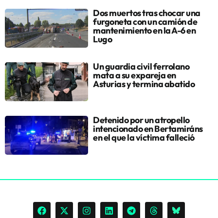
Dos muertos tras chocar una
furgoneta con un camión de
mantenimiento en la A-6 en
Lugo
Un guardia civil ferrolano
mata a su expareja en
Asturias y termina abatido
Detenido por un atropello
intencionado en Bertamiráns
en el que la víctima falleció