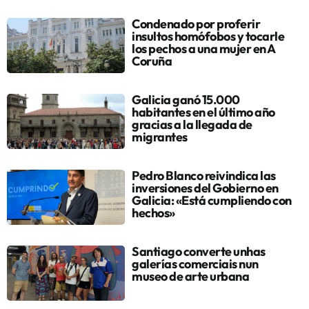
Condenado por proferir
insultos homófobos y tocarle
los pechos a una mujer en A
Coruña
Galicia ganó 15.000
habitantes en el último año
gracias a la llegada de
migrantes
Pedro Blanco reivindica las
inversiones del Gobierno en
Galicia: «Está cumpliendo con
hechos»
Santiago converte unhas
galerías comerciais nun
museo de arte urbana