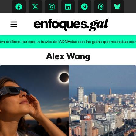
del lince europeo a través del ADN
Estas son las gafas que necesitas para ver
Alex Wang
Tendencias
Memoria Histórica
Gastronomía
Escenarios
Sostenibilidad