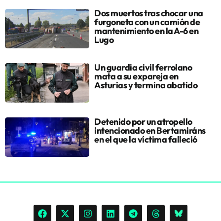
Dos muertos tras chocar una
furgoneta con un camión de
mantenimiento en la A-6 en
Lugo
Un guardia civil ferrolano
mata a su expareja en
Asturias y termina abatido
Detenido por un atropello
intencionado en Bertamiráns
en el que la víctima falleció