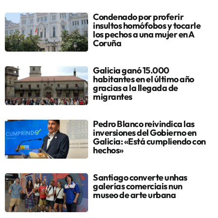
Condenado por proferir
insultos homófobos y tocarle
los pechos a una mujer en A
Coruña
Galicia ganó 15.000
habitantes en el último año
gracias a la llegada de
migrantes
Pedro Blanco reivindica las
inversiones del Gobierno en
Galicia: «Está cumpliendo con
hechos»
Santiago converte unhas
galerías comerciais nun
museo de arte urbana