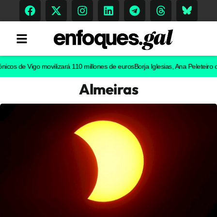
de Vigo movilizará 110 millones de euros
Borja Iglesias, Ana Peleteiro o Abel
Almeiras
Tendencias
Memoria Histórica
Gastronomía
Escenarios
Sostenibilidad