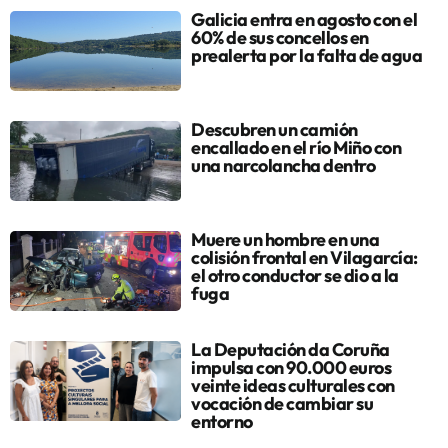
Galicia entra en agosto con el
60% de sus concellos en
prealerta por la falta de agua
Descubren un camión
encallado en el río Miño con
una narcolancha dentro
Muere un hombre en una
colisión frontal en Vilagarcía:
el otro conductor se dio a la
fuga
La Deputación da Coruña
impulsa con 90.000 euros
veinte ideas culturales con
vocación de cambiar su
entorno