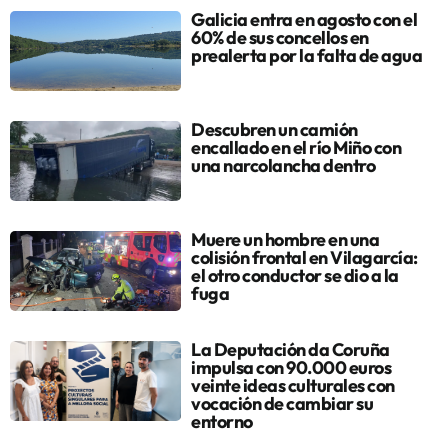
Galicia entra en agosto con el
60% de sus concellos en
prealerta por la falta de agua
Descubren un camión
encallado en el río Miño con
una narcolancha dentro
Muere un hombre en una
colisión frontal en Vilagarcía:
el otro conductor se dio a la
fuga
La Deputación da Coruña
impulsa con 90.000 euros
veinte ideas culturales con
vocación de cambiar su
entorno