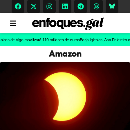
de Vigo movilizará 110 millones de euros
Borja Iglesias, Ana Peleteiro o Abel 
Amazon
Tendencias
Memoria Histórica
Gastronomía
Escenarios
Sostenibilidad