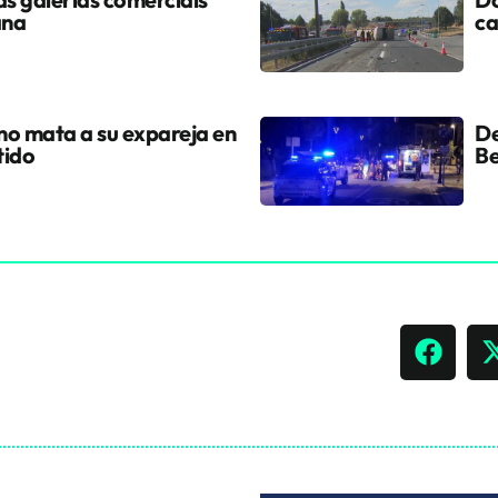
ana
ca
ano mata a su expareja en
De
tido
Be