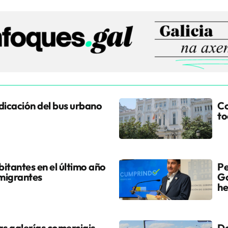
udicación del bus urbano
Co
to
itantes en el último año
Pe
 migrantes
Go
he
s galerías comerciais
Do