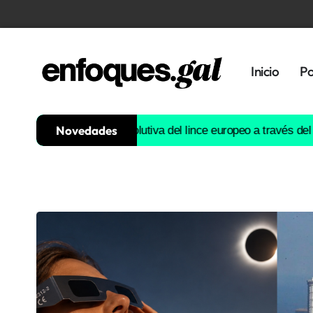
Inicio
Po
Novedades
ruirá la historia evolutiva del lince europeo a través del ADN
Est
Tendencias
Memoria
Histórica
Gastronomía