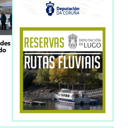
ndes
ado