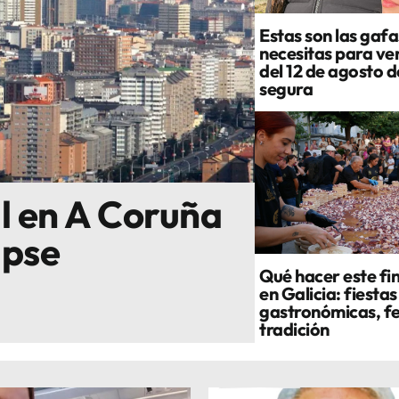
Estas son las gafa
necesitas para ver
del 12 de agosto 
segura
al en A Coruña
ipse
Qué hacer este fi
en Galicia: fiestas
gastronómicas, fe
tradición