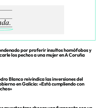
ndenado por proferir insultos homófobos y
carle los pechos a una mujer en A Coruña
dro Blanco reivindica las inversiones del
bierno en Galicia: «Está cumpliendo con
chos»
s muertos tras chocar una furgoneta con un