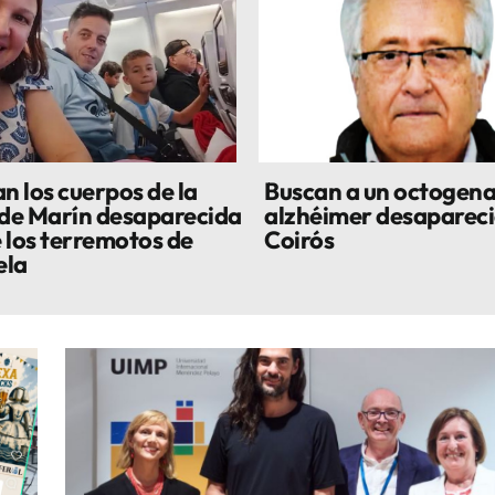
n los cuerpos de la
Buscan a un octogena
 de Marín desaparecida
alzhéimer desapareci
 los terremotos de
Coirós
ela