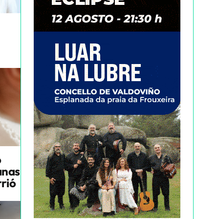
o
anas
rrió