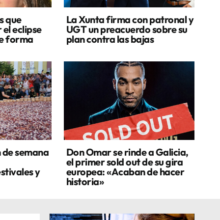
s que
La Xunta firma con patronal y
 el eclipse
UGT un preacuerdo sobre su
de forma
plan contra las bajas
n de semana
Don Omar se rinde a Galicia,
el primer sold out de su gira
stivales y
europea: «Acaban de hacer
historia»