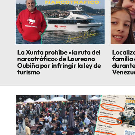
La Xunta prohíbe «la ruta del
Localiza
narcotráfico» de Laureano
familia
Oubiña por infringir la ley de
durante
turismo
Venezu