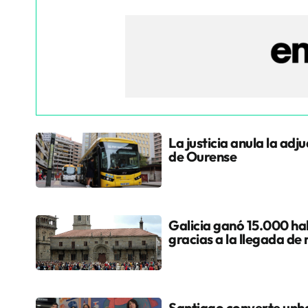
La justicia anula la adj
de Ourense
Galicia ganó 15.000 hab
gracias a la llegada de
Santiago converte unha