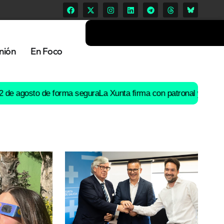
nión
En Foco
osto de forma segura
La Xunta firma con patronal y UGT un preac