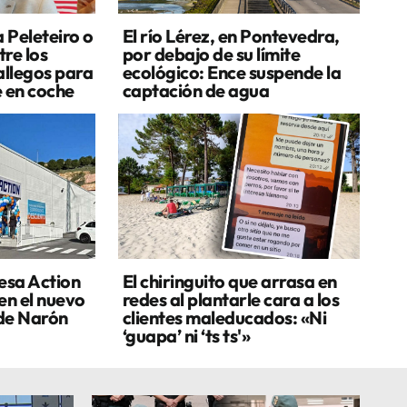
a Peleteiro o
El río Lérez, en Pontevedra,
re los
por debajo de su límite
allegos para
ecológico: Ence suspende la
e en coche
captación de agua
esa Action
El chiringuito que arrasa en
en el nuevo
redes al plantarle cara a los
de Narón
clientes maleducados: «Ni
‘guapa’ ni ‘ts ts'»