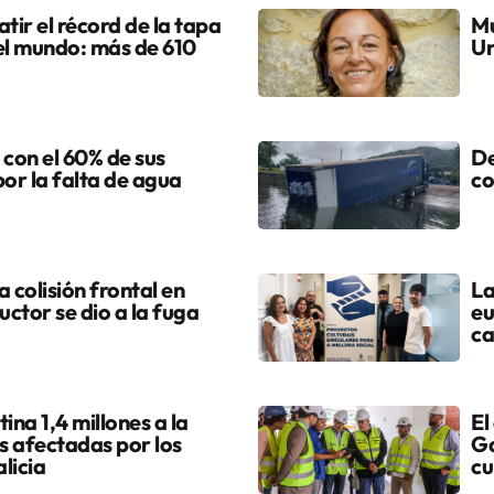
tir el récord de la tapa
Mu
el mundo: más de 610
Ur
 con el 60% de sus
De
por la falta de agua
co
colisión frontal en
La
uctor se dio a la fuga
eu
ca
ina 1,4 millones a la
El
s afectadas por los
Ga
licia
cu