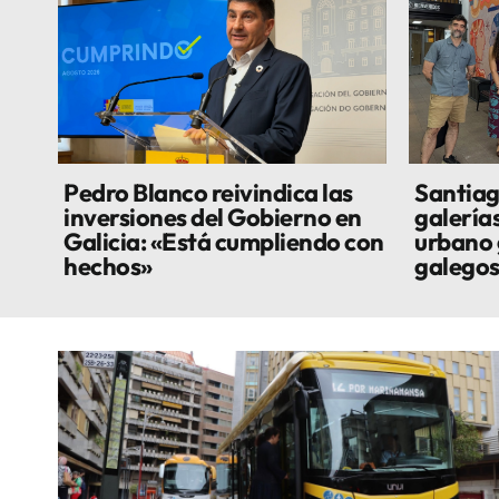
Pedro Blanco reivindica las
Santiag
inversiones del Gobierno en
galería
Galicia: «Está cumpliendo con
urbano 
hechos»
galego