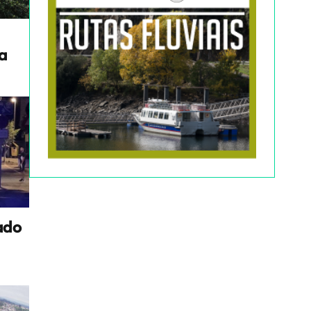
a
ado