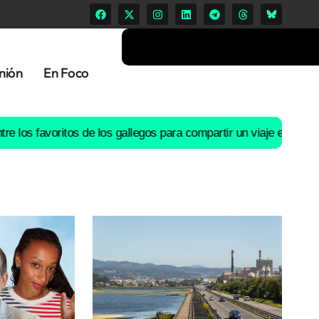
nión
En Foco
favoritos de los gallegos para compartir un viaje en coche
El río 