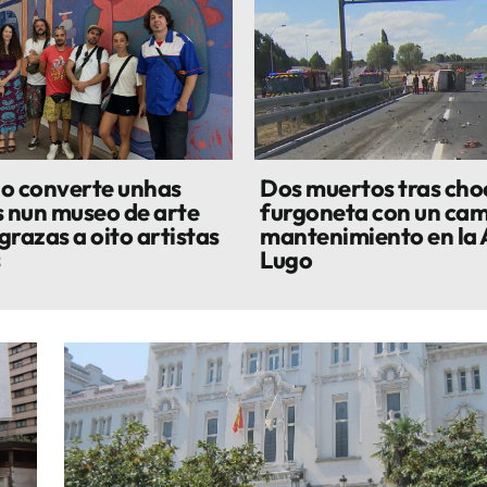
o converte unhas
Dos muertos tras cho
s nun museo de arte
furgoneta con un cam
grazas a oito artistas
mantenimiento en la 
s
Lugo