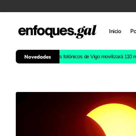
Inicio
Po
Novedades
a de semiconductores fotónicos de Vigo movilizará 110 millones 
Tendencias
Memoria
Histórica
Gastronomía