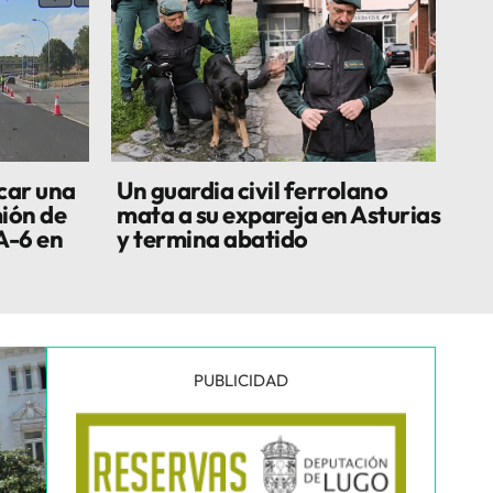
car una
Un guardia civil ferrolano
ión de
mata a su expareja en Asturias
A-6 en
y termina abatido
PUBLICIDAD