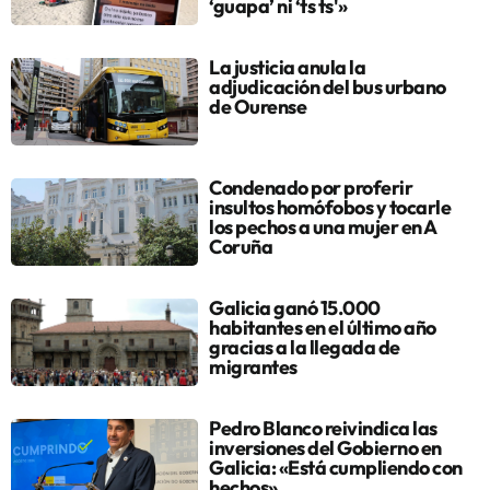
‘guapa’ ni ‘ts ts'»
La justicia anula la
adjudicación del bus urbano
de Ourense
Condenado por proferir
insultos homófobos y tocarle
los pechos a una mujer en A
Coruña
Galicia ganó 15.000
habitantes en el último año
gracias a la llegada de
migrantes
Pedro Blanco reivindica las
inversiones del Gobierno en
Galicia: «Está cumpliendo con
hechos»