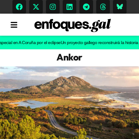
l en A Coruña por el eclipse
Un proyecto gallego reconstruirá la historia evolu
Ankor
Tendencias
Memoria Histórica
Gastronomía
Escenarios
Sostenibilidad