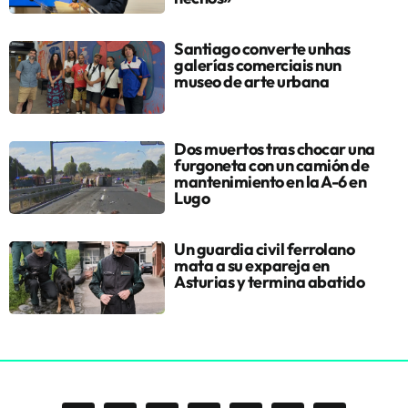
Santiago converte unhas
galerías comerciais nun
museo de arte urbana
Dos muertos tras chocar una
furgoneta con un camión de
mantenimiento en la A-6 en
Lugo
Un guardia civil ferrolano
mata a su expareja en
Asturias y termina abatido