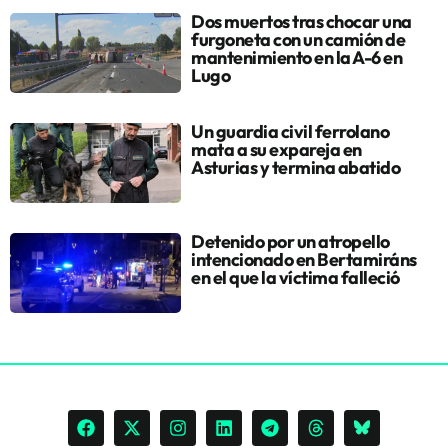
Dos muertos tras chocar una
furgoneta con un camión de
mantenimiento en la A-6 en
Lugo
Un guardia civil ferrolano
mata a su expareja en
Asturias y termina abatido
Detenido por un atropello
intencionado en Bertamiráns
en el que la víctima falleció