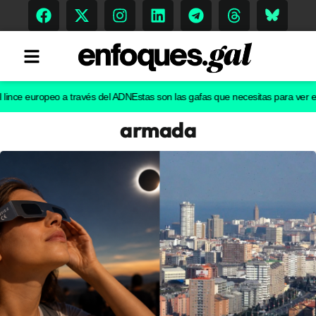
ce europeo a través del ADN
Estas son las gafas que necesitas para ver el ecli
armada
Tendencias
Memoria Histórica
Gastronomía
Escenarios
Sostenibilidad