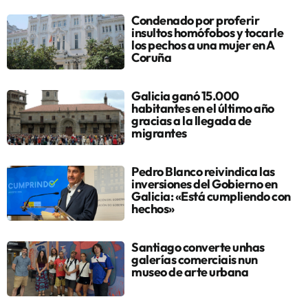
Condenado por proferir
insultos homófobos y tocarle
los pechos a una mujer en A
Coruña
Galicia ganó 15.000
habitantes en el último año
gracias a la llegada de
migrantes
Pedro Blanco reivindica las
inversiones del Gobierno en
Galicia: «Está cumpliendo con
hechos»
Santiago converte unhas
galerías comerciais nun
museo de arte urbana