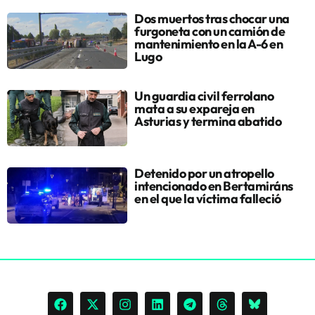
Dos muertos tras chocar una
furgoneta con un camión de
mantenimiento en la A-6 en
Lugo
Un guardia civil ferrolano
mata a su expareja en
Asturias y termina abatido
Detenido por un atropello
intencionado en Bertamiráns
en el que la víctima falleció