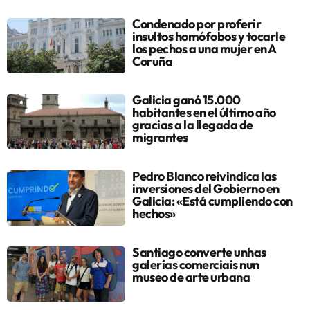
Condenado por proferir
insultos homófobos y tocarle
los pechos a una mujer en A
Coruña
Galicia ganó 15.000
habitantes en el último año
gracias a la llegada de
migrantes
Pedro Blanco reivindica las
inversiones del Gobierno en
Galicia: «Está cumpliendo con
hechos»
Santiago converte unhas
galerías comerciais nun
museo de arte urbana