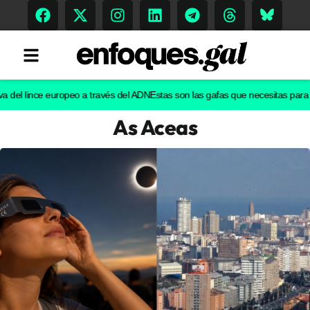
l lince europeo a través del ADN
Estas son las gafas que necesitas para ver el
As Aceas
Tendencias
Memoria Histórica
Gastronomía
Escenarios
Sostenibilidad