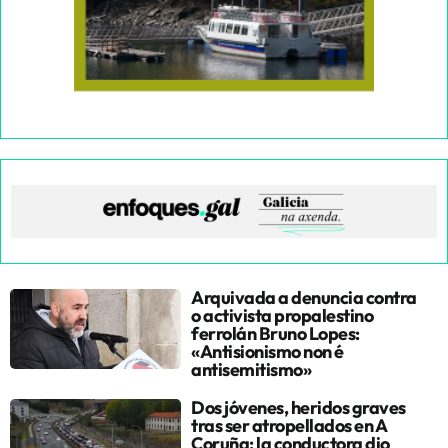
Arquivada a denuncia contra
o activista propalestino
ferrolán Bruno Lopes:
«Antisionismo non é
antisemitismo»
Dos jóvenes, heridos graves
tras ser atropellados en A
Coruña: la conductora dio