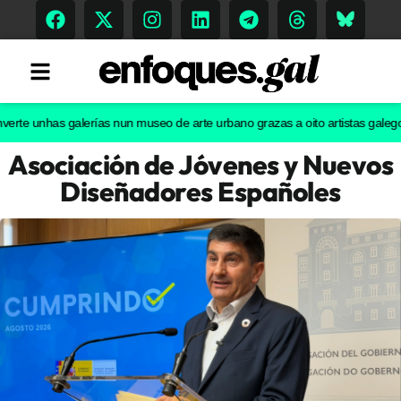
unhas galerías nun museo de arte urbano grazas a oito artistas galegos
Dos 
Asociación de Jóvenes y Nuevos
Tendencias
Diseñadores Españoles
Memoria Histórica
Gastronomía
Escenarios
Sostenibilidad