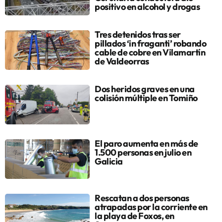
positivo en alcohol y drogas
Tres detenidos tras ser
pillados ‘in fraganti’ robando
cable de cobre en Vilamartín
de Valdeorras
Dos heridos graves en una
colisión múltiple en Tomiño
El paro aumenta en más de
1.500 personas en julio en
Galicia
Rescatan a dos personas
atrapadas por la corriente en
la playa de Foxos, en