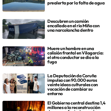
prealerta por la falta de agua
Descubren un camión
encallado en el río Miño con
una narcolancha dentro
Muere un hombre en una
colisión frontal en Vilagarcía:
el otro conductor se dio a la
fuga
La Deputación da Coruña
impulsa con 90.000 euros
veinte ideas culturales con
vocación de cambiar su
entorno
El Gobierno central destina 1,4
millones a la reconstrucción