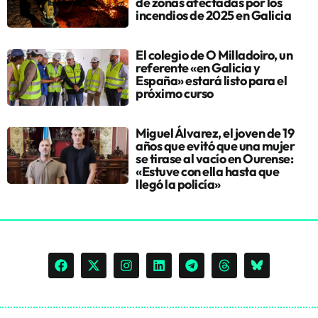
de zonas afectadas por los
incendios de 2025 en Galicia
El colegio de O Milladoiro, un
referente «en Galicia y
España» estará listo para el
próximo curso
Miguel Álvarez, el joven de 19
años que evitó que una mujer
se tirase al vacío en Ourense:
«Estuve con ella hasta que
llegó la policía»