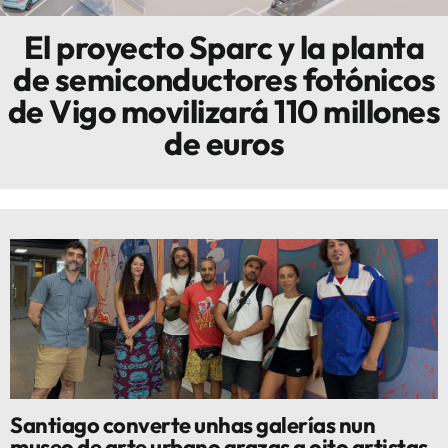
El proyecto Sparc y la planta
Innova
de semiconductores fotónicos
de Vigo movilizará 110 millones
de euros
Santiago converte unhas galerías nun
museo de arte urbano grazas a oito artistas