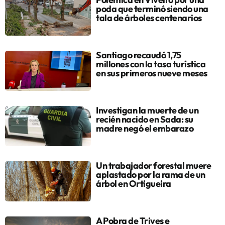
poda que terminó siendo una
tala de árboles centenarios
Santiago recaudó 1,75
millones con la tasa turística
en sus primeros nueve meses
Investigan la muerte de un
recién nacido en Sada: su
madre negó el embarazo
Un trabajador forestal muere
aplastado por la rama de un
árbol en Ortigueira
A Pobra de Trives e