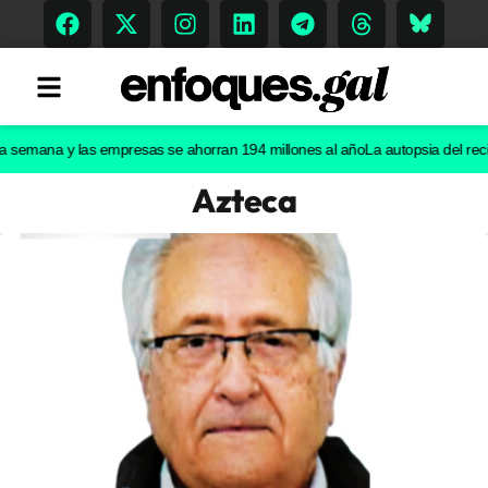
mana y las empresas se ahorran 194 millones al año
La autopsia del recién na
Azteca
Tendencias
Memoria Histórica
Gastronomía
Escenarios
Sostenibilidad