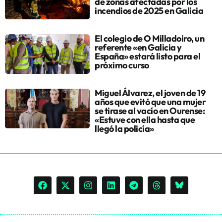
de zonas afectadas por los
incendios de 2025 en Galicia
El colegio de O Milladoiro, un
referente «en Galicia y
España» estará listo para el
próximo curso
Miguel Álvarez, el joven de 19
años que evitó que una mujer
se tirase al vacío en Ourense:
«Estuve con ella hasta que
llegó la policía»