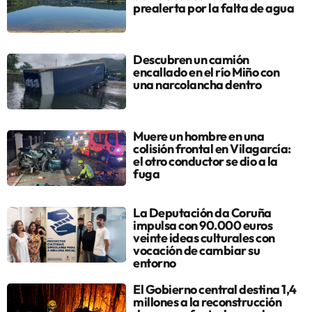
prealerta por la falta de agua
Descubren un camión
encallado en el río Miño con
una narcolancha dentro
Muere un hombre en una
colisión frontal en Vilagarcía:
el otro conductor se dio a la
fuga
La Deputación da Coruña
impulsa con 90.000 euros
veinte ideas culturales con
vocación de cambiar su
entorno
El Gobierno central destina 1,4
millones a la reconstrucción