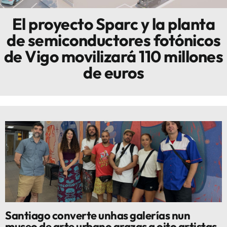
El proyecto Sparc y la planta
Innova
de semiconductores fotónicos
de Vigo movilizará 110 millones
de euros
Santiago converte unhas galerías nun
museo de arte urbano grazas a oito artistas