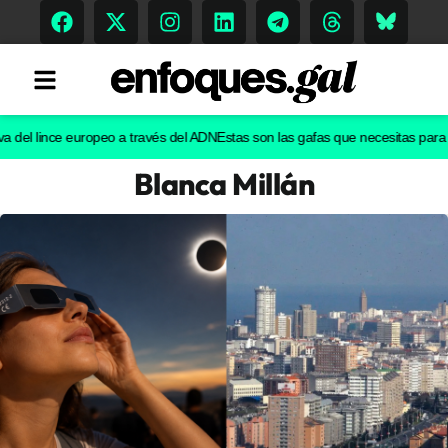
l lince europeo a través del ADN
Estas son las gafas que necesitas para ver el
Blanca Millán
Tendencias
Memoria Histórica
Gastronomía
Escenarios
Sostenibilidad