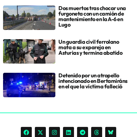
Dos muertos tras chocar una
furgoneta con un camión de
mantenimiento en la A-6 en
Lugo
Un guardia civil ferrolano
mata a su expareja en
Asturias y termina abatido
Detenido por un atropello
intencionado en Bertamiráns
en el que la víctima falleció