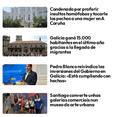
Condenado por proferir
insultos homófobos y tocarle
los pechos a una mujer en A
Coruña
Galicia ganó 15.000
habitantes en el último año
gracias a la llegada de
migrantes
Pedro Blanco reivindica las
inversiones del Gobierno en
Galicia: «Está cumpliendo con
hechos»
Santiago converte unhas
galerías comerciais nun
museo de arte urbana