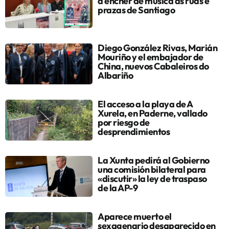
a encher de música as rúas e
prazas de Santiago
Diego González Rivas, Marián
Mouriño y el embajador de
China, nuevos Cabaleiros do
Albariño
El acceso a la playa de A
Xurela, en Paderne, vallado
por riesgo de
desprendimientos
La Xunta pedirá al Gobierno
una comisión bilateral para
«discutir» la ley de traspaso
de la AP-9
Aparece muerto el
sexagenario desaparecido en