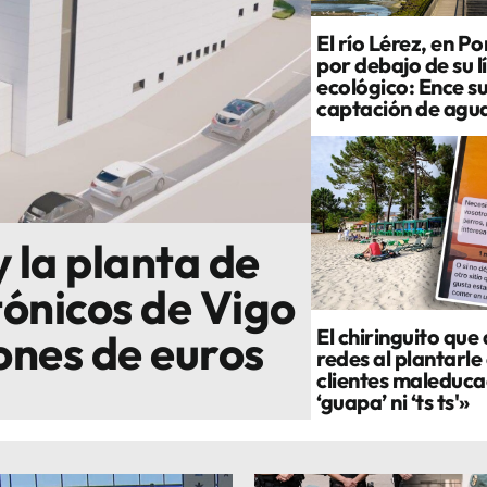
El río Lérez, en P
por debajo de su l
ecológico: Ence s
captación de agu
y la planta de
ónicos de Vigo
El chiringuito que
lones de euros
redes al plantarle 
clientes maleduca
‘guapa’ ni ‘ts ts'»