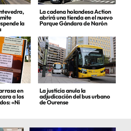
ontevedra,
La cadena holandesa Action
ímite
abrirá una tienda en el nuevo
uspende la
Parque Gándara de Narón
a
 arrasa en
La justicia anula la
cara a los
adjudicación del bus urbano
dos: «Ni
de Ourense