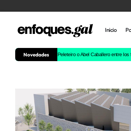
Inicio
Po
Novedades
orja Iglesias, Ana Peleteiro o Abel Caballero entre los favoritos
Tendencias
Memoria
Histórica
Gastronomía