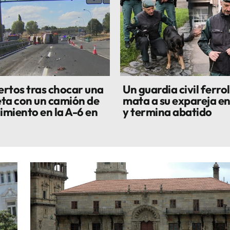
rtos tras chocar una
Un guardia civil ferro
ta con un camión de
mata a su expareja en
miento en la A-6 en
y termina abatido