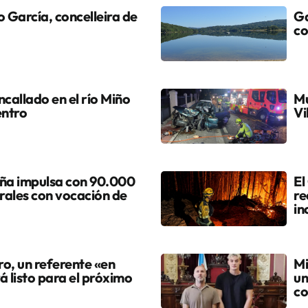
 García, concelleira de
Ga
co
callado en el río Miño
Mu
entro
Vi
ña impulsa con 90.000
El
urales con vocación de
re
in
ro, un referente «en
Mi
á listo para el próximo
un
co