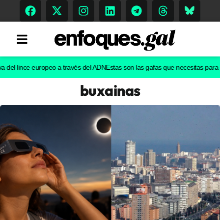
l lince europeo a través del ADN
Estas son las gafas que necesitas para ver el
buxainas
Tendencias
Memoria Histórica
Gastronomía
Escenarios
Sostenibilidad