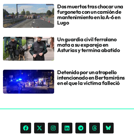
Dos muertos tras chocar una
furgoneta con un camión de
mantenimiento en la A-6 en
Lugo
Un guardia civil ferrolano
mata a su expareja en
Asturias y termina abatido
Detenido por un atropello
intencionado en Bertamiráns
en el que la víctima falleció