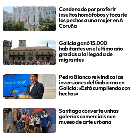
Condenado por proferir
insultos homófobos y tocarle
los pechos a una mujer en A
Coruña
Galicia ganó 15.000
habitantes en el último año
gracias a la llegada de
migrantes
Pedro Blanco reivindica las
inversiones del Gobierno en
Galicia: «Está cumpliendo con
hechos»
Santiago converte unhas
galerías comerciais nun
museo de arte urbana