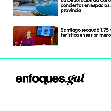
La Deputación da Coruñ
conciertos en espacios 
provincia
Santiago recaudó 1,75 m
turística en sus primer