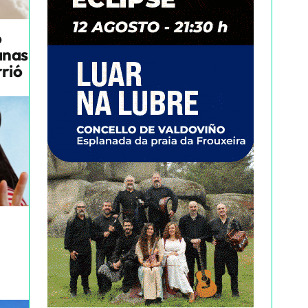
o
anas
rrió