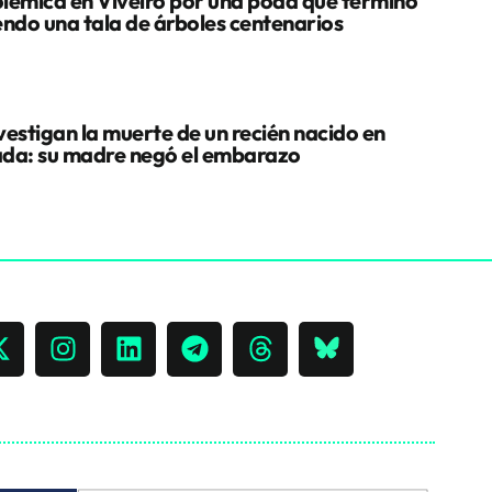
lémica en Viveiro por una poda que terminó
endo una tala de árboles centenarios
vestigan la muerte de un recién nacido en
da: su madre negó el embarazo