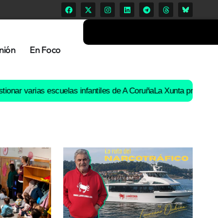
nión
En Foco
rias escuelas infantiles de A Coruña
La Xunta prohíbe «la ruta de