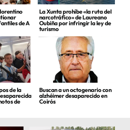
lorentino
La Xunta prohíbe «la ruta del
stionar
narcotráfico» de Laureano
fantiles de A
Oubiña por infringir la ley de
turismo
pos de la
Buscan a un octogenario con
desaparecida
alzhéimer desaparecido en
motos de
Coirós