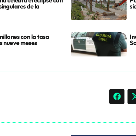
a celebra el eclipse con
Po
singulares de la
si
illones con la tasa
In
os nueve meses
Sa