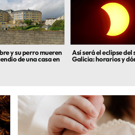
re y su perro mueren
Así será el eclipse del 
cendio de una casa en
Galicia: horarios y dó