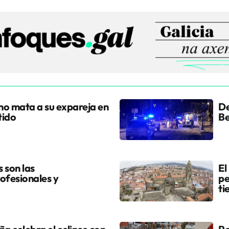
ano mata a su expareja en
De
tido
Be
s son las
El
ofesionales y
pe
ti