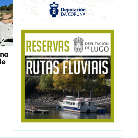
una
de