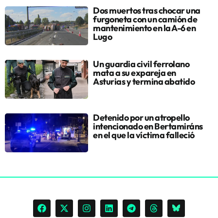
Dos muertos tras chocar una
furgoneta con un camión de
mantenimiento en la A-6 en
Lugo
Un guardia civil ferrolano
mata a su expareja en
Asturias y termina abatido
Detenido por un atropello
intencionado en Bertamiráns
en el que la víctima falleció