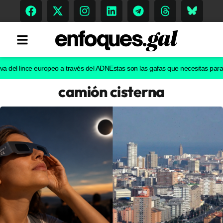
l lince europeo a través del ADN
Estas son las gafas que necesitas para ver e
camión cisterna
Tendencias
Memoria Histórica
Gastronomía
Escenarios
Sostenibilidad