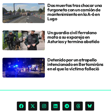
Dos muertos tras chocar una
furgoneta con un camión de
mantenimiento en la A-6 en
Lugo
Un guardia civil ferrolano
mata a su expareja en
Asturias y termina abatido
Detenido por un atropello
intencionado en Bertamiráns
en el que la víctima falleció