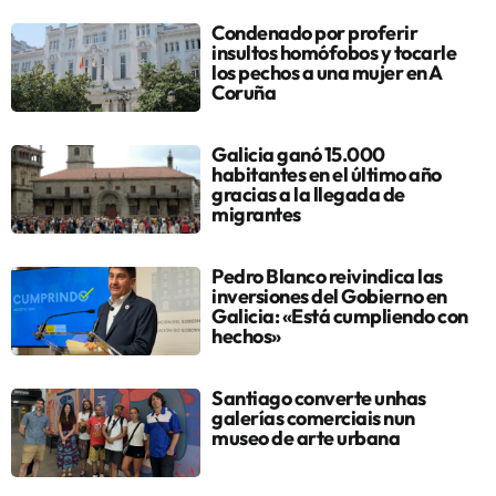
Condenado por proferir
insultos homófobos y tocarle
los pechos a una mujer en A
Coruña
Galicia ganó 15.000
habitantes en el último año
gracias a la llegada de
migrantes
Pedro Blanco reivindica las
inversiones del Gobierno en
Galicia: «Está cumpliendo con
hechos»
Santiago converte unhas
galerías comerciais nun
museo de arte urbana