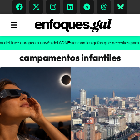
l lince europeo a través del ADN
Estas son las gafas que necesitas para ver el
campamentos infantiles
Tendencias
Memoria Histórica
Gastronomía
Escenarios
Sostenibilidad