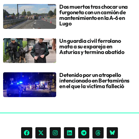
Dos muertos tras chocar una
furgoneta con un camión de
mantenimiento en la A-6 en
Lugo
Un guardia civil ferrolano
mata a su expareja en
Asturias y termina abatido
Detenido por un atropello
intencionado en Bertamiráns
en el que la víctima falleció