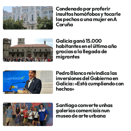
Condenado por proferir
insultos homófobos y tocarle
los pechos a una mujer en A
Coruña
Galicia ganó 15.000
habitantes en el último año
gracias a la llegada de
migrantes
Pedro Blanco reivindica las
inversiones del Gobierno en
Galicia: «Está cumpliendo con
hechos»
Santiago converte unhas
galerías comerciais nun
museo de arte urbana