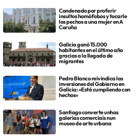
Condenado por proferir
insultos homófobos y tocarle
los pechos a una mujer en A
Coruña
Galicia ganó 15.000
habitantes en el último año
gracias a la llegada de
migrantes
Pedro Blanco reivindica las
inversiones del Gobierno en
Galicia: «Está cumpliendo con
hechos»
Santiago converte unhas
galerías comerciais nun
museo de arte urbana