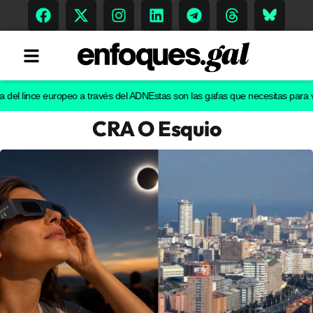
l lince europeo a través del ADN
Estas son las gafas que necesitas para ver e
CRA O Esquio
Tendencias
Memoria Histórica
Gastronomía
Escenarios
Sostenibilidad