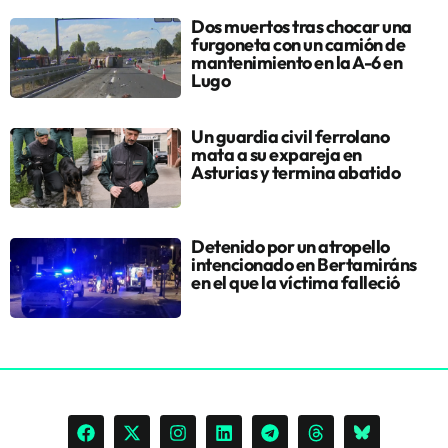
Dos muertos tras chocar una
furgoneta con un camión de
mantenimiento en la A-6 en
Lugo
Un guardia civil ferrolano
mata a su expareja en
Asturias y termina abatido
Detenido por un atropello
intencionado en Bertamiráns
en el que la víctima falleció