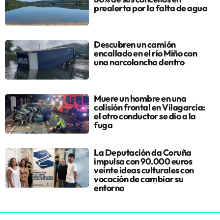
prealerta por la falta de agua
Descubren un camión
encallado en el río Miño con
una narcolancha dentro
Muere un hombre en una
colisión frontal en Vilagarcía:
el otro conductor se dio a la
fuga
La Deputación da Coruña
impulsa con 90.000 euros
veinte ideas culturales con
vocación de cambiar su
entorno