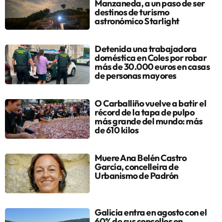
Manzaneda, a un paso de ser
destinos de turismo
astronómico Starlight
Detenida una trabajadora
doméstica en Coles por robar
más de 30.000 euros en casas
de personas mayores
O Carballiño vuelve a batir el
récord de la tapa de pulpo
más grande del mundo: más
de 610 kilos
Muere Ana Belén Castro
García, concelleira de
Urbanismo de Padrón
Galicia entra en agosto con el
60% de sus concellos en