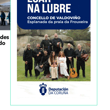
ndes
ado