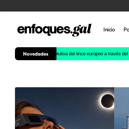
Inicio
Po
Novedades
ruirá la historia evolutiva del lince europeo a través del ADN
Est
Tendencias
Memoria
Histórica
Gastronomía