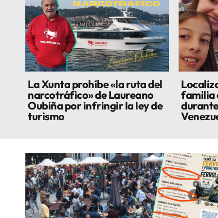
La Xunta prohíbe «la ruta del
Localiza
narcotráfico» de Laureano
familia
Oubiña por infringir la ley de
durante
turismo
Venezu