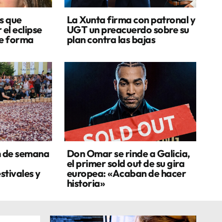
s que
La Xunta firma con patronal y
 el eclipse
UGT un preacuerdo sobre su
de forma
plan contra las bajas
n de semana
Don Omar se rinde a Galicia,
el primer sold out de su gira
stivales y
europea: «Acaban de hacer
historia»