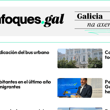
udicación del bus urbano
Co
to
itantes en el último año
Pe
 migrantes
Go
he