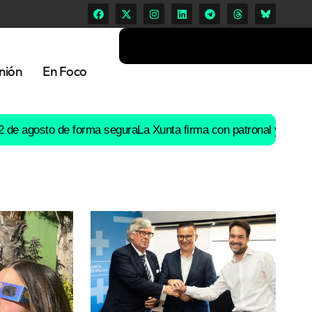
nión
En Foco
osto de forma segura
La Xunta firma con patronal y UGT un preacu