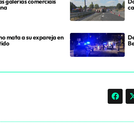
s galerías comerciais
Do
ana
ca
ano mata a su expareja en
De
tido
Be