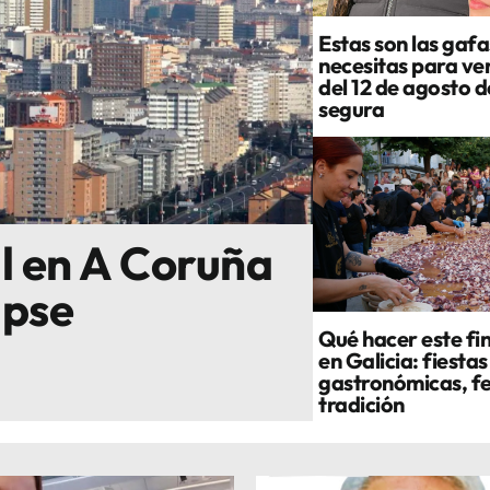
Estas son las gafa
necesitas para ver
del 12 de agosto 
segura
al en A Coruña
ipse
Qué hacer este fi
en Galicia: fiestas
gastronómicas, fe
tradición