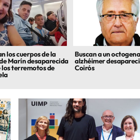
n los cuerpos de la
Buscan a un octogena
 de Marín desaparecida
alzhéimer desapareci
 los terremotos de
Coirós
ela