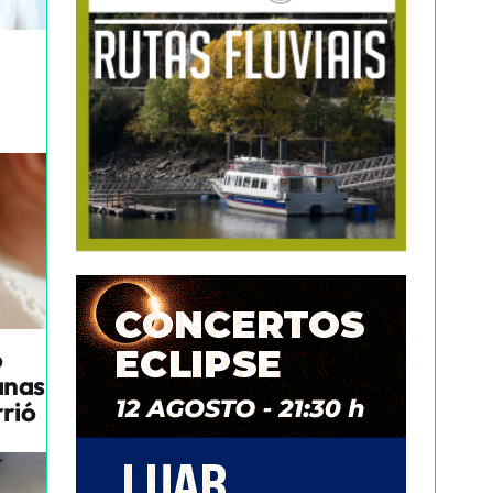
o
anas
rrió