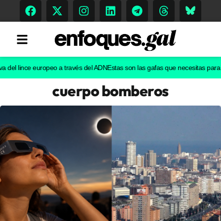
l lince europeo a través del ADN
Estas son las gafas que necesitas para ver el
cuerpo bomberos
Tendencias
Memoria Histórica
Gastronomía
Escenarios
Sostenibilidad