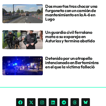
Dos muertos tras chocar una
furgoneta con un camión de
mantenimiento en la A-6 en
Lugo
Un guardia civil ferrolano
mata a su expareja en
Asturias y termina abatido
Detenido por un atropello
intencionado en Bertamiráns
en el que la víctima falleció