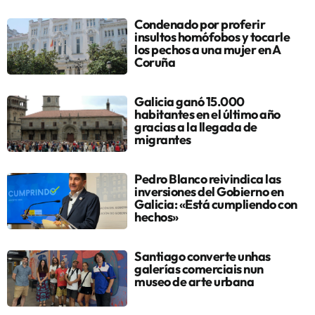
Condenado por proferir
insultos homófobos y tocarle
los pechos a una mujer en A
Coruña
Galicia ganó 15.000
habitantes en el último año
gracias a la llegada de
migrantes
Pedro Blanco reivindica las
inversiones del Gobierno en
Galicia: «Está cumpliendo con
hechos»
Santiago converte unhas
galerías comerciais nun
museo de arte urbana