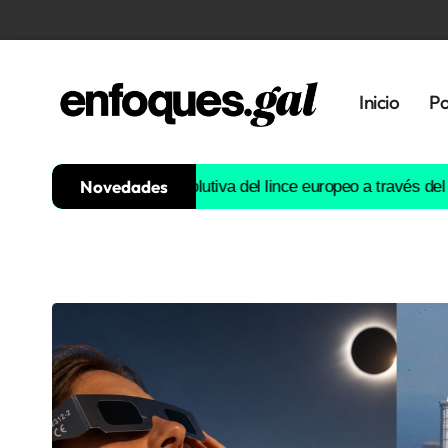
Inicio
Po
Novedades
ruirá la historia evolutiva del lince europeo a través del ADN
Est
Tendencias
Memoria
Histórica
Gastronomía