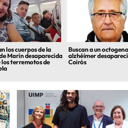
n los cuerpos de la
Buscan a un octogena
 de Marín desaparecida
alzhéimer desapareci
 los terremotos de
Coirós
ela