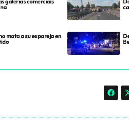
s galerías comerciais
Do
ana
ca
ano mata a su expareja en
De
tido
Be