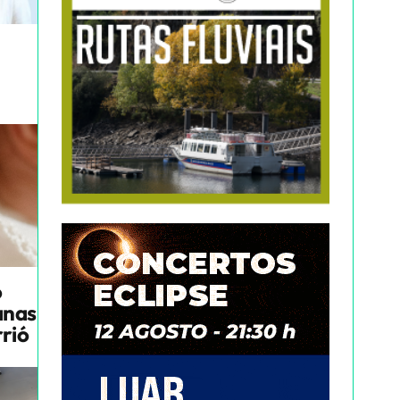
o
anas
rrió