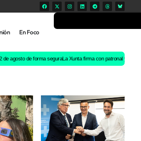
nión
En Foco
osto de forma segura
La Xunta firma con patronal y UGT un preac