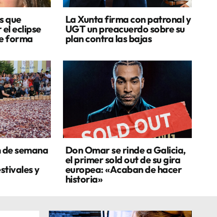
s que
La Xunta firma con patronal y
 el eclipse
UGT un preacuerdo sobre su
de forma
plan contra las bajas
n de semana
Don Omar se rinde a Galicia,
el primer sold out de su gira
stivales y
europea: «Acaban de hacer
historia»