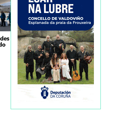
ndes
ado