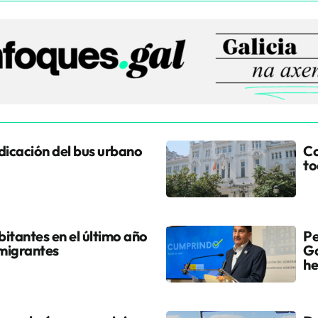
udicación del bus urbano
Co
to
itantes en el último año
Pe
 migrantes
Go
he