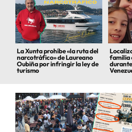
La Xunta prohíbe «la ruta del
Localiza
narcotráfico» de Laureano
familia
Oubiña por infringir la ley de
durante
turismo
Venezu