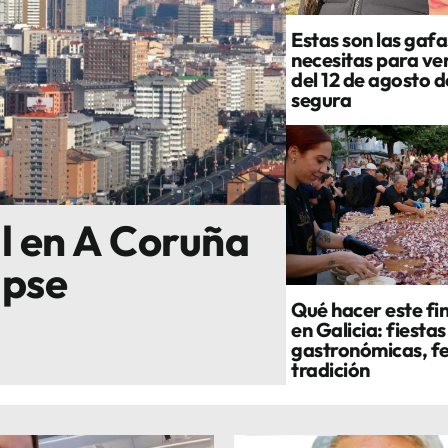
Estas son las gafa
necesitas para ver
del 12 de agosto 
segura
al en A Coruña
ipse
Qué hacer este fi
en Galicia: fiestas
gastronómicas, fe
tradición