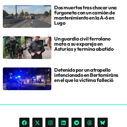
Dos muertos tras chocar una
furgoneta con un camión de
mantenimiento en la A-6 en
Lugo
Un guardia civil ferrolano
mata a su expareja en
Asturias y termina abatido
Detenido por un atropello
intencionado en Bertamiráns
en el que la víctima falleció