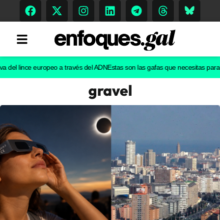
l lince europeo a través del ADN
Estas son las gafas que necesitas para ver e
gravel
Tendencias
Memoria Histórica
Gastronomía
Escenarios
Sostenibilidad