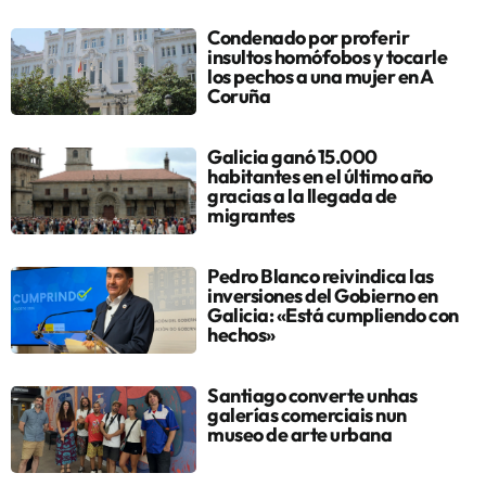
Condenado por proferir
insultos homófobos y tocarle
los pechos a una mujer en A
Coruña
Galicia ganó 15.000
habitantes en el último año
gracias a la llegada de
migrantes
Pedro Blanco reivindica las
inversiones del Gobierno en
Galicia: «Está cumpliendo con
hechos»
Santiago converte unhas
galerías comerciais nun
museo de arte urbana