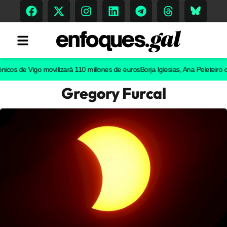
de Vigo movilizará 110 millones de euros
Borja Iglesias, Ana Peleteiro o Abel 
Gregory Furcal
Tendencias
Memoria Histórica
Gastronomía
Escenarios
Sostenibilidad