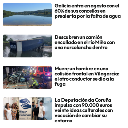
Galicia entra en agosto con el
60% de sus concellos en
prealerta por la falta de agua
Descubren un camión
encallado en el río Miño con
una narcolancha dentro
Muere un hombre en una
colisión frontal en Vilagarcía:
el otro conductor se dio a la
fuga
La Deputación da Coruña
impulsa con 90.000 euros
veinte ideas culturales con
vocación de cambiar su
entorno