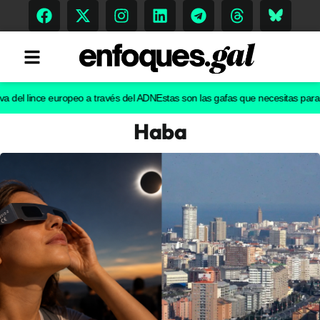
l lince europeo a través del ADN
Estas son las gafas que necesitas para ver e
Haba
Tendencias
Memoria Histórica
Gastronomía
Escenarios
Sostenibilidad