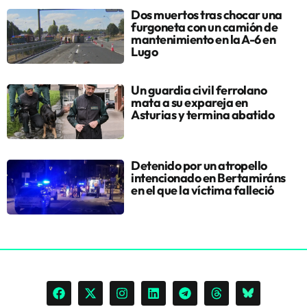
Dos muertos tras chocar una
furgoneta con un camión de
mantenimiento en la A-6 en
Lugo
Un guardia civil ferrolano
mata a su expareja en
Asturias y termina abatido
Detenido por un atropello
intencionado en Bertamiráns
en el que la víctima falleció