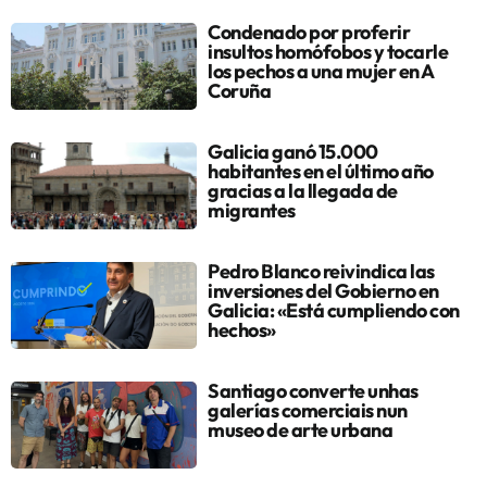
Condenado por proferir
insultos homófobos y tocarle
los pechos a una mujer en A
Coruña
Galicia ganó 15.000
habitantes en el último año
gracias a la llegada de
migrantes
Pedro Blanco reivindica las
inversiones del Gobierno en
Galicia: «Está cumpliendo con
hechos»
Santiago converte unhas
galerías comerciais nun
museo de arte urbana