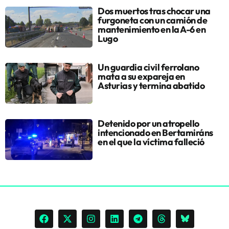
Dos muertos tras chocar una
furgoneta con un camión de
mantenimiento en la A-6 en
Lugo
Un guardia civil ferrolano
mata a su expareja en
Asturias y termina abatido
Detenido por un atropello
intencionado en Bertamiráns
en el que la víctima falleció