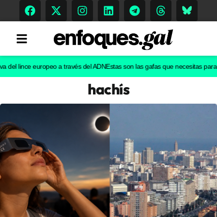
l lince europeo a través del ADN
Estas son las gafas que necesitas para ver e
hachís
Tendencias
Memoria Histórica
Gastronomía
Escenarios
Sostenibilidad