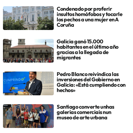
Condenado por proferir
insultos homófobos y tocarle
los pechos a una mujer en A
Coruña
Galicia ganó 15.000
habitantes en el último año
gracias a la llegada de
migrantes
Pedro Blanco reivindica las
inversiones del Gobierno en
Galicia: «Está cumpliendo con
hechos»
Santiago converte unhas
galerías comerciais nun
museo de arte urbana