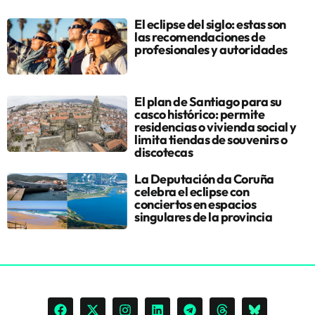
El eclipse del siglo: estas son
las recomendaciones de
profesionales y autoridades
El plan de Santiago para su
casco histórico: permite
residencias o vivienda social y
limita tiendas de souvenirs o
discotecas
La Deputación da Coruña
celebra el eclipse con
conciertos en espacios
singulares de la provincia