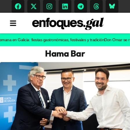
n Galicia: fiestas gastronómicas, festivales y tradición
Don Omar se rinde a G
Hama Bar
Tendencias
Memoria Histórica
Gastronomía
Escenarios
Sostenibilidad