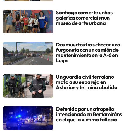
Santiago converte unhas
galerías comerciais nun
museo de arte urbana
Dos muertos tras chocar una
furgoneta con un camión de
mantenimiento en la A-6 en
Lugo
Un guardia civil ferrolano
mata a su expareja en
Asturias y termina abatido
Detenido por un atropello
intencionado en Bertamiráns
en el que la víctima falleció