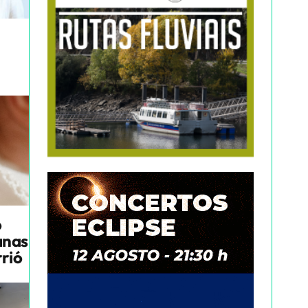
o
anas
rrió