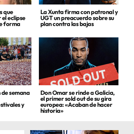
s que
La Xunta firma con patronal y
 el eclipse
UGT un preacuerdo sobre su
de forma
plan contra las bajas
n de semana
Don Omar se rinde a Galicia,
el primer sold out de su gira
stivales y
europea: «Acaban de hacer
historia»