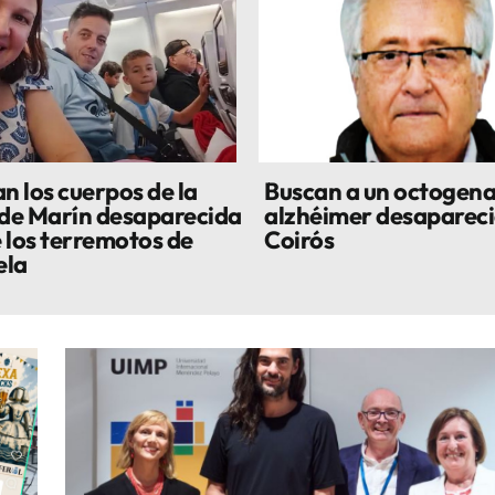
n los cuerpos de la
Buscan a un octogena
 de Marín desaparecida
alzhéimer desapareci
 los terremotos de
Coirós
ela