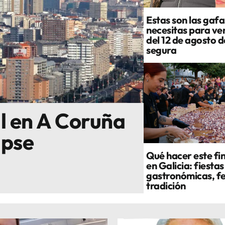
Estas son las gafa
necesitas para ver
del 12 de agosto 
segura
al en A Coruña
ipse
Qué hacer este fi
en Galicia: fiestas
gastronómicas, fe
tradición