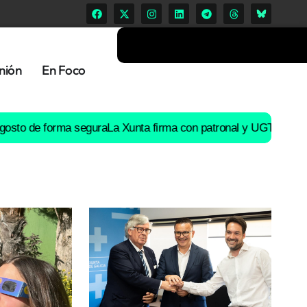
nión
En Foco
e forma segura
La Xunta firma con patronal y UGT un preacuerdo 