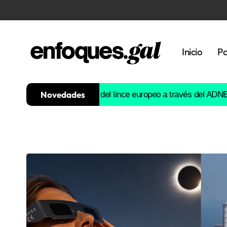
Inicio
Po
Novedades
la historia evolutiva del lince europeo a través del ADN
Estas son
Tendencias
Memoria
Histórica
Gastronomía