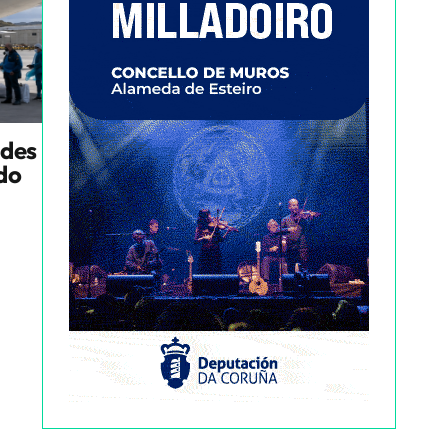
ndes
ado