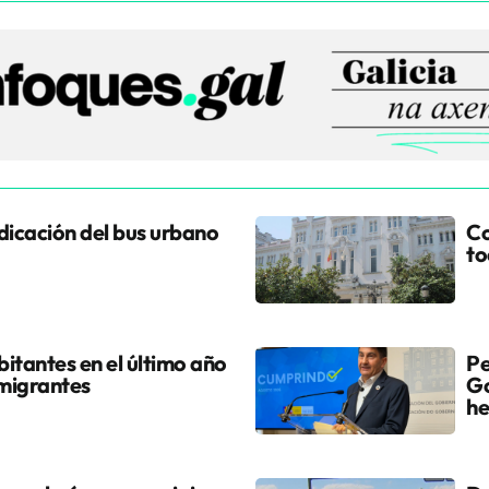
udicación del bus urbano
Co
to
itantes en el último año
Pe
 migrantes
Go
he