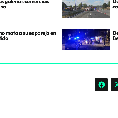
s galerías comerciais
Do
ana
ca
ano mata a su expareja en
De
tido
Be