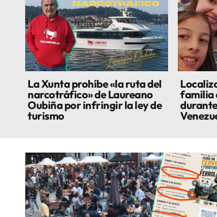
La Xunta prohíbe «la ruta del
Localiza
narcotráfico» de Laureano
familia
Oubiña por infringir la ley de
durante
turismo
Venezu