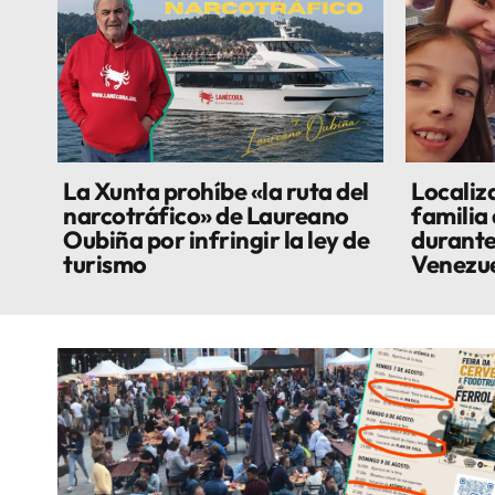
La Xunta prohíbe «la ruta del
Localiza
narcotráfico» de Laureano
familia
Oubiña por infringir la ley de
durante
turismo
Venezu