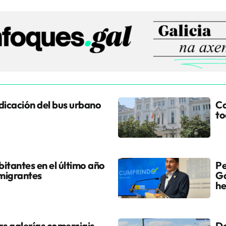
udicación del bus urbano
Co
to
itantes en el último año
Pe
 migrantes
Go
he
s galerías comerciais
Do