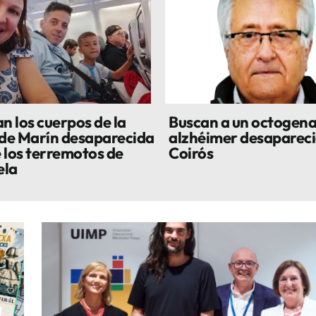
n los cuerpos de la
Buscan a un octogena
 de Marín desaparecida
alzhéimer desapareci
 los terremotos de
Coirós
ela