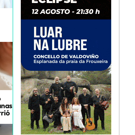
o
anas
rrió