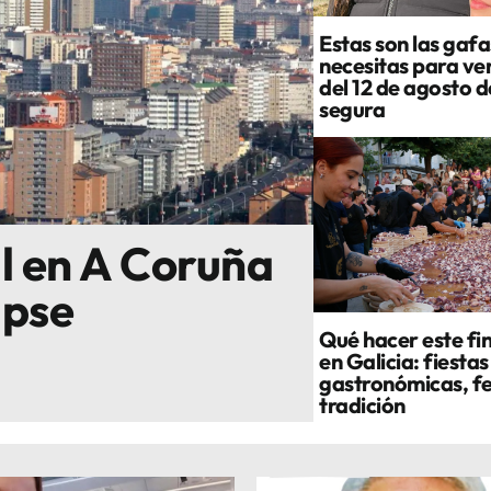
Estas son las gafa
necesitas para ver
del 12 de agosto 
segura
al en A Coruña
ipse
Qué hacer este fi
en Galicia: fiestas
gastronómicas, fe
tradición