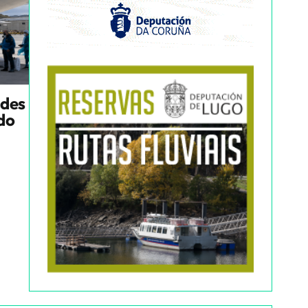
ndes
ado