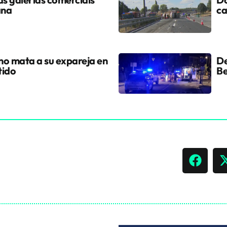
ana
ca
ano mata a su expareja en
De
tido
Be