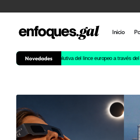
Inicio
Po
Novedades
ruirá la historia evolutiva del lince europeo a través del ADN
Est
Tendencias
Memoria
Histórica
Gastronomía