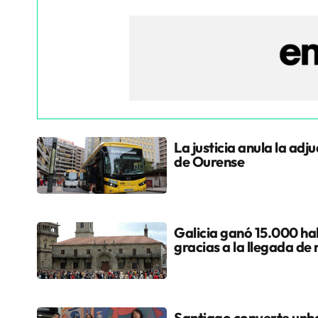
La justicia anula la adj
de Ourense
Galicia ganó 15.000 hab
gracias a la llegada de
Santiago converte unha