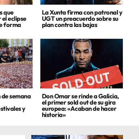
s que
La Xunta firma con patronal y
 el eclipse
UGT un preacuerdo sobre su
de forma
plan contra las bajas
n de semana
Don Omar se rinde a Galicia,
el primer sold out de su gira
stivales y
europea: «Acaban de hacer
historia»