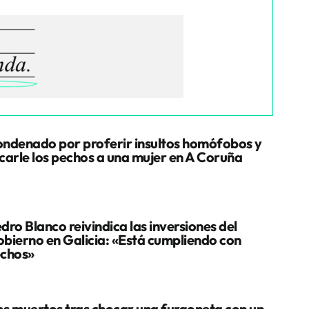
ndenado por proferir insultos homófobos y
carle los pechos a una mujer en A Coruña
dro Blanco reivindica las inversiones del
bierno en Galicia: «Está cumpliendo con
chos»
s muertos tras chocar una furgoneta con un