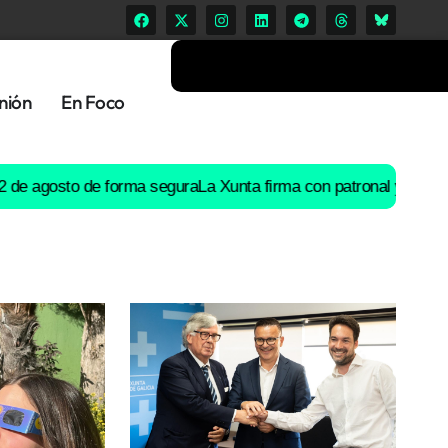
nión
En Foco
osto de forma segura
La Xunta firma con patronal y UGT un preac