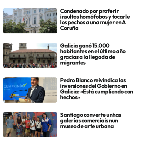
Condenado por proferir
insultos homófobos y tocarle
los pechos a una mujer en A
Coruña
Galicia ganó 15.000
habitantes en el último año
gracias a la llegada de
migrantes
Pedro Blanco reivindica las
inversiones del Gobierno en
Galicia: «Está cumpliendo con
hechos»
Santiago converte unhas
galerías comerciais nun
museo de arte urbana