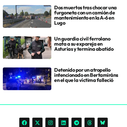
Dos muertos tras chocar una
furgoneta con un camión de
mantenimiento en la A-6 en
Lugo
Un guardia civil ferrolano
mata a su expareja en
Asturias y termina abatido
Detenido por un atropello
intencionado en Bertamiráns
en el que la víctima falleció