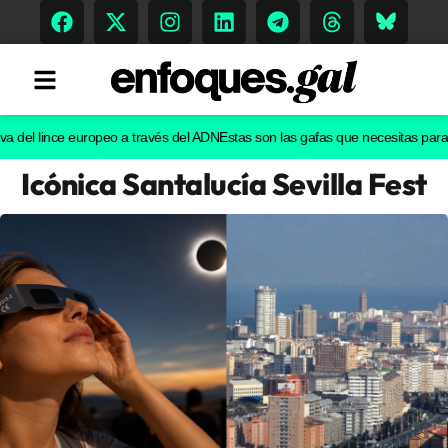
l lince europeo a través del ADN
Estas son las gafas que necesitas para ver e
Icónica Santalucía Sevilla Fest
Tendencias
Memoria Histórica
Gastronomía
Escenarios
Sostenibilidad