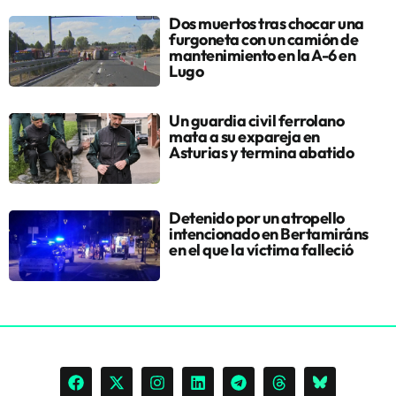
Dos muertos tras chocar una
furgoneta con un camión de
mantenimiento en la A-6 en
Lugo
Un guardia civil ferrolano
mata a su expareja en
Asturias y termina abatido
Detenido por un atropello
intencionado en Bertamiráns
en el que la víctima falleció