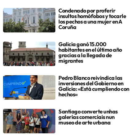
Condenado por proferir
insultos homófobos y tocarle
los pechos a una mujer en A
Coruña
Galicia ganó 15.000
habitantes en el último año
gracias a la llegada de
migrantes
Pedro Blanco reivindica las
inversiones del Gobierno en
Galicia: «Está cumpliendo con
hechos»
Santiago converte unhas
galerías comerciais nun
museo de arte urbana