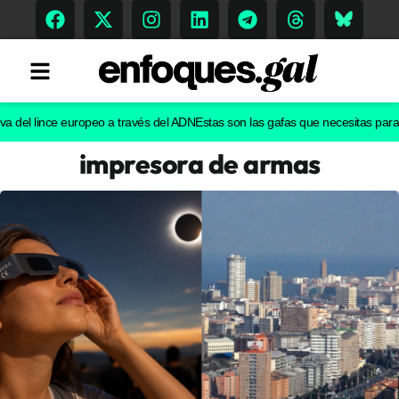
l lince europeo a través del ADN
Estas son las gafas que necesitas para ver e
impresora de armas
Tendencias
Memoria Histórica
Gastronomía
Escenarios
Sostenibilidad