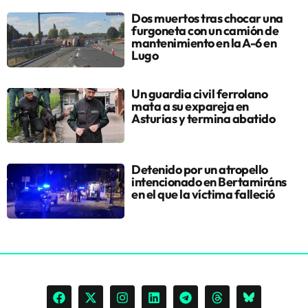
Dos muertos tras chocar una
furgoneta con un camión de
mantenimiento en la A-6 en
Lugo
Un guardia civil ferrolano
mata a su expareja en
Asturias y termina abatido
Detenido por un atropello
intencionado en Bertamiráns
en el que la víctima falleció