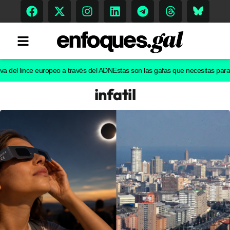
l lince europeo a través del ADN
Estas son las gafas que necesitas para ver e
infatil
Tendencias
Memoria Histórica
Gastronomía
Escenarios
Sostenibilidad