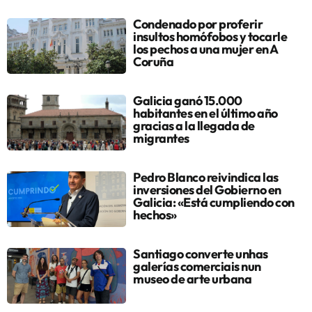
Condenado por proferir
insultos homófobos y tocarle
los pechos a una mujer en A
Coruña
Galicia ganó 15.000
habitantes en el último año
gracias a la llegada de
migrantes
Pedro Blanco reivindica las
inversiones del Gobierno en
Galicia: «Está cumpliendo con
hechos»
Santiago converte unhas
galerías comerciais nun
museo de arte urbana