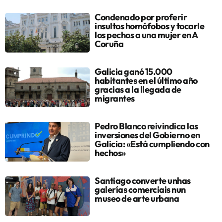
Condenado por proferir
insultos homófobos y tocarle
los pechos a una mujer en A
Coruña
Galicia ganó 15.000
habitantes en el último año
gracias a la llegada de
migrantes
Pedro Blanco reivindica las
inversiones del Gobierno en
Galicia: «Está cumpliendo con
hechos»
Santiago converte unhas
galerías comerciais nun
museo de arte urbana