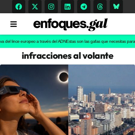
l lince europeo a través del ADN
Estas son las gafas que necesitas para ver e
infracciones al volante
Tendencias
Memoria Histórica
Gastronomía
Escenarios
Sostenibilidad