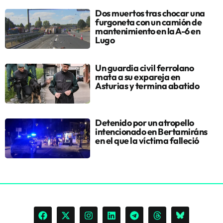
Dos muertos tras chocar una
furgoneta con un camión de
mantenimiento en la A-6 en
Lugo
Un guardia civil ferrolano
mata a su expareja en
Asturias y termina abatido
Detenido por un atropello
intencionado en Bertamiráns
en el que la víctima falleció