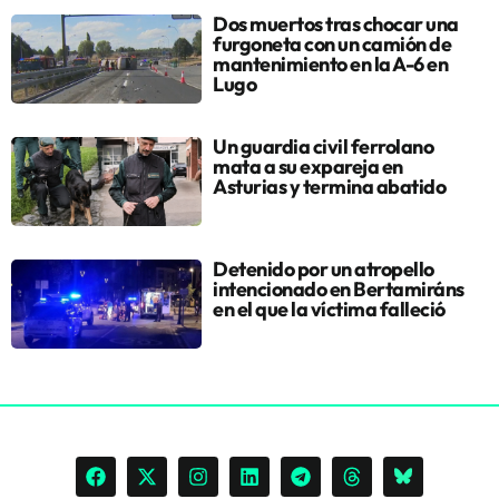
Dos muertos tras chocar una
furgoneta con un camión de
mantenimiento en la A-6 en
Lugo
Un guardia civil ferrolano
mata a su expareja en
Asturias y termina abatido
Detenido por un atropello
intencionado en Bertamiráns
en el que la víctima falleció