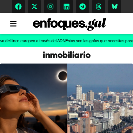
el lince europeo a través del ADN
Estas son las gafas que necesitas para ver e
inmobiliario
Tendencias
Memoria Histórica
Gastronomía
Escenarios
Sostenibilidad