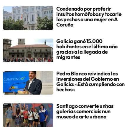
Condenado por proferir
insultos homófobos y tocarle
los pechos a una mujer en A
Coruña
Galicia ganó 15.000
habitantes en el último año
gracias a la llegada de
migrantes
Pedro Blanco reivindica las
inversiones del Gobierno en
Galicia: «Está cumpliendo con
hechos»
Santiago converte unhas
galerías comerciais nun
museo de arte urbana